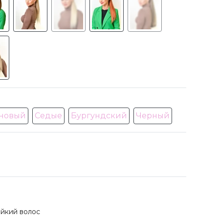
новый
Седые
Бургундский
Черный
йкий волос