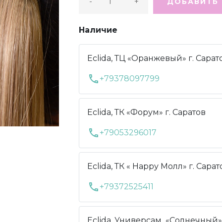
-
+
ДОБАВИТЬ 
Наличие
Eclida, ТЦ «Оранжевый» г. Сарат
call
+79378097799
Eclida, ТК «Форум» г. Саратов
call
+79053296017
Eclida, ТК « Нарру Молл» г. Сарат
call
+79372525411
Eclida, Универсам «Солнечный» 