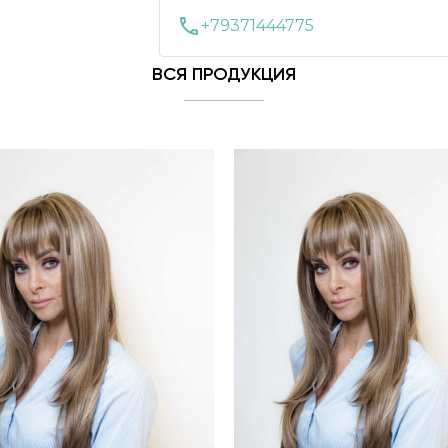
call
+79371444775
ВСЯ ПРОДУКЦИЯ