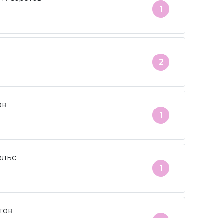
1
2
ов
1
ельс
1
атов