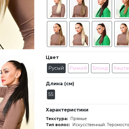
Цвет
Русый
Рыжий
Блонд
Кашта
Длина (см)
55
Характеристики
Текстура:
Прямые
Тип волос:
Искусственный. Теромосто