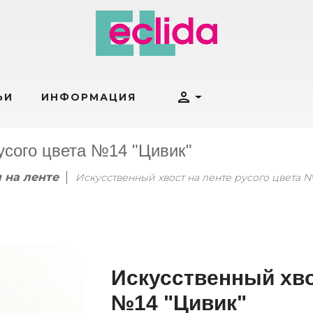
person
ЬИ
ИНФОРМАЦИЯ
усого цвета №14 "Цивик"
 на ленте
Искусственный хвост на ленте русого цвета №
Искусственный хво
№14 "Цивик"