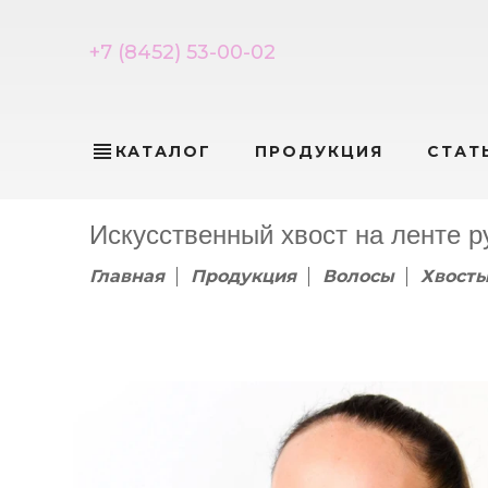
+7 (8452) 53-00-02
view_headline
КАТАЛОГ
ПРОДУКЦИЯ
СТАТ
Искусственный хвост на ленте р
Главная
Продукция
Волосы
Хвосты