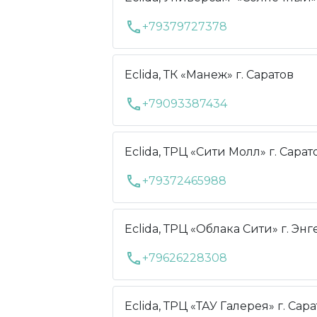
call
+79379727378
Eclida, ТК «Манеж» г. Саратов
call
+79093387434
Eclida, ТРЦ «Сити Молл» г. Сарат
call
+79372465988
Eclida, ТРЦ «Облака Сити» г. Энг
call
+79626228308
Eclida, ТРЦ «ТАУ Галерея» г. Сар