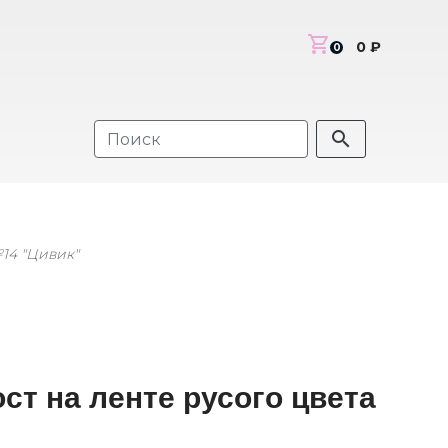
shopping_cart
0 ₽
0
search
14 "Цивик"
ст на ленте русого цвета