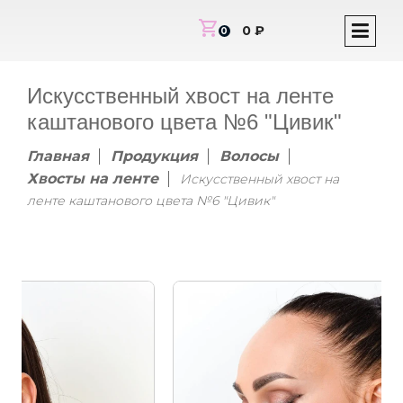
shopping_cart
0 ₽
0
Искусственный хвост на ленте
каштанового цвета №6 "Цивик"
Главная
Продукция
Волосы
Хвосты на ленте
Искусственный хвост на
ленте каштанового цвета №6 "Цивик"