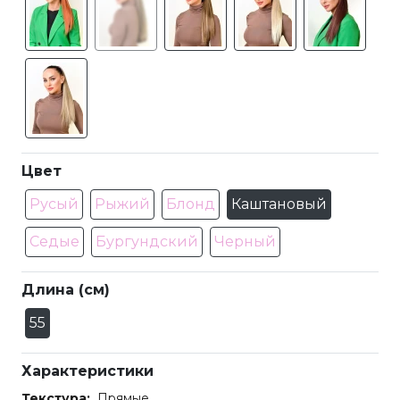
Цвет
Русый
Рыжий
Блонд
Каштановый
Седые
Бургундский
Черный
Длина (см)
55
Характеристики
Текстура:
Прямые