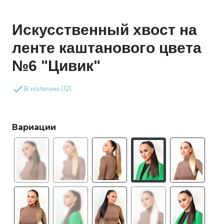
Искусственный хвост на
ленте каштанового цвета
№6 "Цивик"
done
В наличии (12)
Вариации