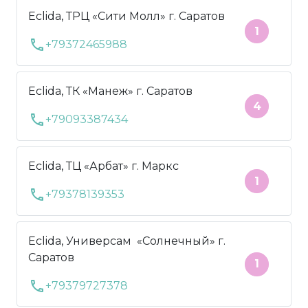
Eclida, ТРЦ «Сити Молл» г. Саратов
1
call
+79372465988
Eclida, ТК «Манеж» г. Саратов
4
call
+79093387434
Eclida, ТЦ «Арбат» г. Маркс
1
call
+79378139353
Eclida, Универсам «Солнечный» г.
Саратов
1
call
+79379727378