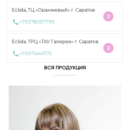
Eclida, ТЦ «Оранжевый» г. Саратов
2
call
+79378097799
Eclida, ТРЦ «ТАУ Галерея» г. Саратов
2
call
+79371444775
ВСЯ ПРОДУКЦИЯ