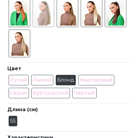
Цвет
Русый
Рыжий
Блонд
Каштановый
Седые
Бургундский
Черный
Длина (см)
55
Характеристики