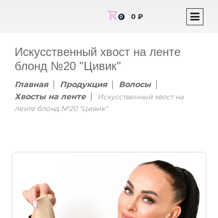
shopping_cart
0 ₽
0
Искусственный хвост на ленте
блонд №20 "Цивик"
Главная
Продукция
Волосы
Хвосты на ленте
Искусственный хвост на
ленте блонд №20 "Цивик"