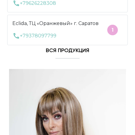
call
+79626228308
Eclida, ТЦ «Оранжевый» г. Саратов
1
call
+79378097799
ВСЯ ПРОДУКЦИЯ