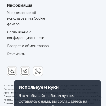
Информация
Уведомление об
использовании Cookie
файлов
Соглашение о
конфиденциальности
Возврат и обмен товара
Реквизиты
У нас можно купить парики, шиньоны, накладки, резинки из волос, хвосты.
Используем куки
Доставка товаров осуществляется по всей России. География продаж —
Архангельск, Астрахань, Барнаул, Белгород, Брянск, Воронеж, Владивосток,
Это чтобы сайт работал лучше.
Владимир, Волгоград, Вологда, Екатеринбург, Иваново, Ижевск, Йошкар-Ола,
Казань, Калининград, Калуга, Кемерово, Киров, Кострома, Краснодар, Курск,
Оставаясь с нами, вы соглашаетесь на
Липецк, Москва, Мурманск, Набережные Челны, Новосибирск, Нижний