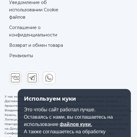
Уведомление об
использовании Cookie
файлов
Соглашение о
конфиденциальности
Возврат и обмен товара
Реквизиты
У нас можно купить парики, шиньоны, накладки, резинки из волос, хвосты.
Используем куки
Доставка товаров осуществляется по всей России. География продаж —
Архангельск, Астрахань, Барнаул, Белгород, Брянск, Воронеж, Владивосток,
Это чтобы сайт работал лучше.
Владимир, Волгоград, Вологда, Екатеринбург, Иваново, Ижевск, Йошкар-Ола,
Казань, Калининград, Калуга, Кемерово, Киров, Кострома, Краснодар, Курск,
Оставаясь с нами, вы соглашаетесь на
Липецк, Москва, Мурманск, Набережные Челны, Новосибирск, Нижний
использование
файлов куки.
Новгород, Омск, Орёл, Оренбург, Пенза, Пермь, Петрозаводск, Псков, Ростов-
на-Дону, Рязань, Самара, Санкт-Петербург, Саранск, Саратов, Севастополь,
А также соглашаетесь на обработку
Симферополь, Смоленск, Тамбов, Тверь, Томск, Тула, Ульяновск, Уфа,