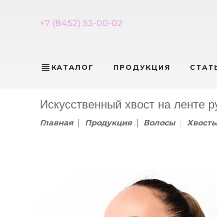
+7 (8452) 53-00-02
view_headline
КАТАЛОГ
ПРОДУКЦИЯ
СТАТ
Искусственный хвост на ленте р
Главная
Продукция
Волосы
Хвосты