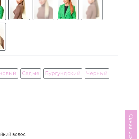
новый
Седые
Бургундский
Черный
Связаться с нами
йкий волос