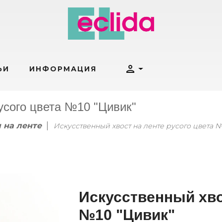
person
ЬИ
ИНФОРМАЦИЯ
усого цвета №10 "Цивик"
 на ленте
Искусственный хвост на ленте русого цвета №
Искусственный хво
№10 "Цивик"