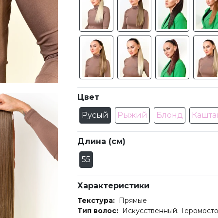
Цвет
Русый
Рыжий
Блонд
Кашта
Длина (см)
55
Характеристики
Текстура:
Прямые
Тип волос:
Искусственный. Теромосто