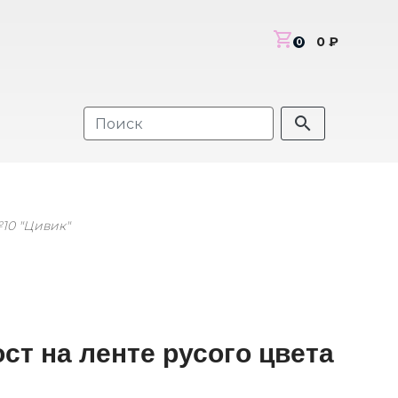
shopping_cart
0 ₽
0
search
10 "Цивик"
ст на ленте русого цвета