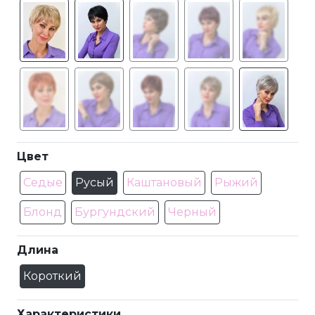
Цвет
Седые
Русый
Каштановый
Рыжий
Блонд
Бургундский
Черный
Длина
Короткий
Характеристики