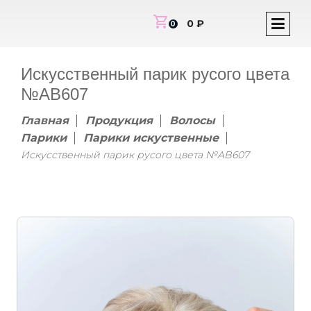
shopping_cart
0 ₽
0
Искусственный парик русого цвета
№AB607
Главная
Продукция
Волосы
Парики
Парики искуственные
Искусственный парик русого цвета №AB607