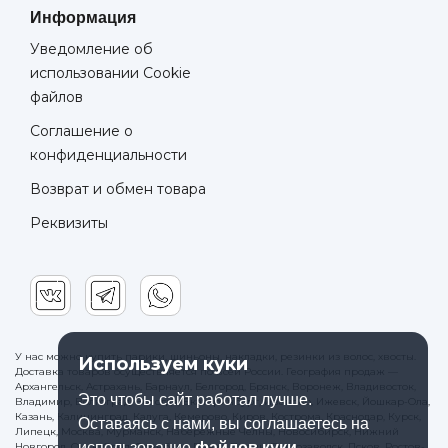
Информация
Уведомление об
использовании Cookie
файлов
Соглашение о
конфиденциальности
Возврат и обмен товара
Реквизиты
У нас можно купить парики, шиньоны, накладки, резинки из волос, хвосты.
Используем куки
Доставка товаров осуществляется по всей России. География продаж —
Архангельск, Астрахань, Барнаул, Белгород, Брянск, Воронеж, Владивосток,
Это чтобы сайт работал лучше.
Владимир, Волгоград, Вологда, Екатеринбург, Иваново, Ижевск, Йошкар-Ола,
Казань, Калининград, Калуга, Кемерово, Киров, Кострома, Краснодар, Курск,
Оставаясь с нами, вы соглашаетесь на
Липецк, Москва, Мурманск, Набережные Челны, Новосибирск, Нижний
использование
файлов куки.
Новгород, Омск, Орёл, Оренбург, Пенза, Пермь, Петрозаводск, Псков, Ростов-