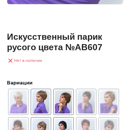
Искусственный парик
русого цвета №AB607
close
Нет в наличии
Вариации