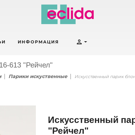
person
ЬИ
ИНФОРМАЦИЯ
6-613 "Рейчел"
и
Парики искуственные
Искусственный парик блон
Искусственный па
"Рейчел"