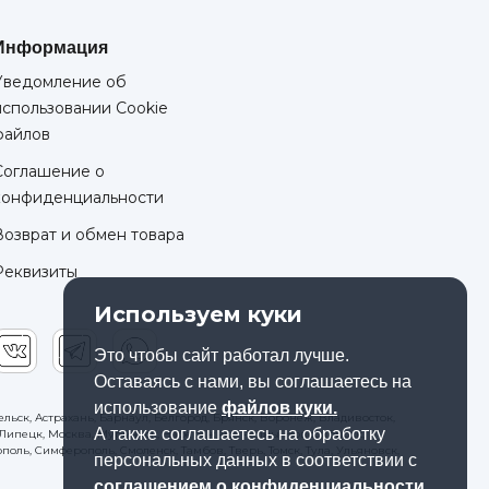
Информация
Уведомление об
использовании Cookie
файлов
Соглашение о
конфиденциальности
Возврат и обмен товара
Реквизиты
Используем куки
Это чтобы сайт работал лучше.
Оставаясь с нами, вы соглашаетесь на
использование
файлов куки.
льск, Астрахань, Барнаул, Белгород, Брянск, Воронеж, Владивосток,
А также соглашаетесь на обработку
к, Липецк, Москва, Мурманск, Набережные Челны, Новосибирск,
оль, Симферополь, Смоленск, Тамбов, Тверь, Томск, Тула, Ульяновск,
персональных данных в соответствии с
cоглашением о конфиденциальности