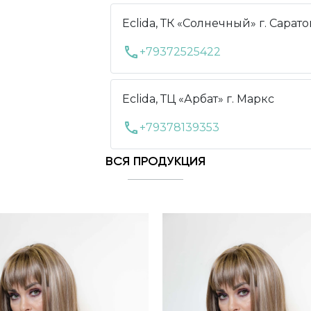
Eclida, ТК «Солнечный» г. Сарато
call
+79372525422
Eclida, ТЦ «Арбат» г. Маркс
call
+79378139353
ВСЯ ПРОДУКЦИЯ