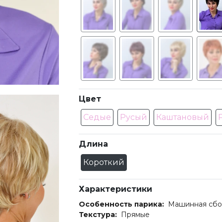
Цвет
Седые
Русый
Каштановый
Длина
Короткий
Характеристики
Особенность парика:
Машинная сбо
Текстура:
Прямые