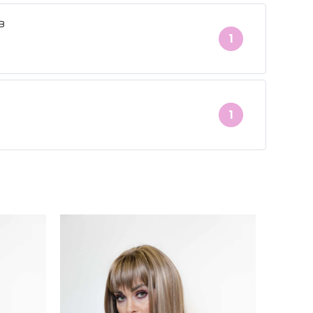
в
1
1