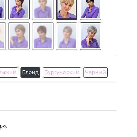
Рыжий
Блонд
Бургундский
Черный
рка