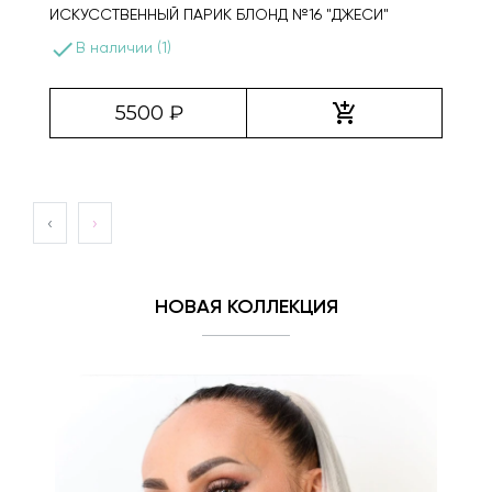
ИСКУССТВЕННЫЙ ПАРИК БЛОНД №16 "ДЖЕСИ"
done
В наличии (1)
add_shopping_cart
5500 ₽
‹
›
НОВАЯ КОЛЛЕКЦИЯ