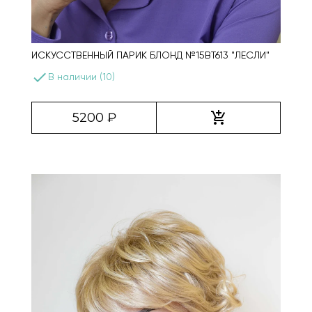
ИСКУССТВЕННЫЙ ПАРИК БЛОНД №15BT613 "ЛЕСЛИ"
done
В наличии (10)
add_shopping_cart
5200 ₽