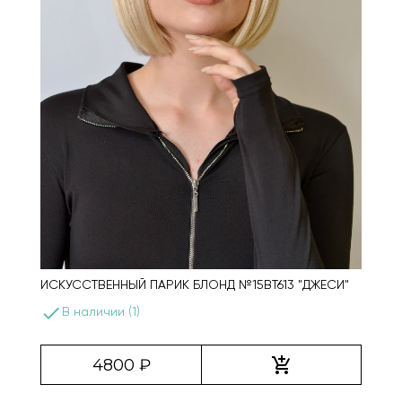
ИСКУССТВЕННЫЙ ПАРИК БЛОНД №15BT613 "ДЖЕСИ"
done
В наличии (1)
add_shopping_cart
4800 ₽