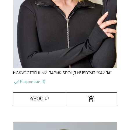
ИСКУССТВЕННЫЙ ПАРИК БЛОНД №15BT613 "КАЙЛА"
done
В наличии (1)
add_shopping_cart
4800 ₽