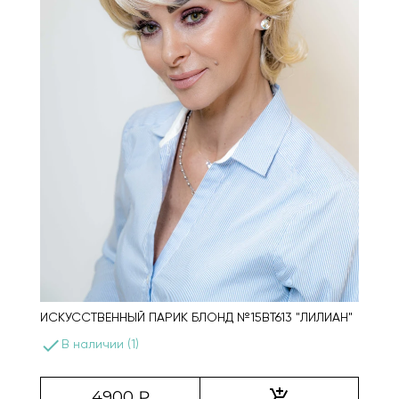
ИСКУССТВЕННЫЙ ПАРИК БЛОНД №15BT613 "ЛИЛИАН"
done
В наличии (1)
add_shopping_cart
4900 ₽