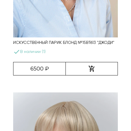
ИСКУССТВЕННЫЙ ПАРИК БЛОНД №15BT613 "ДЖОДИ"
done
В наличии (1)
add_shopping_cart
6500 ₽