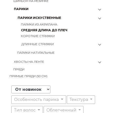
ШИНЬОН НА РЕЗИНКЕ
expand_more
ПАРИКИ
expand_more
ПАРИКИ ИСКУСТВЕННЫЕ
ПАРИКИ ИЗ АКРИЛАНА
СРЕДНЯЯ ДЛИНА ДО ПЛЕЧ
КОРОТКИЕ СТРИЖКИ
expand_more
ДЛИННЫЕ СТРИЖКИ
ПАРИКИ НАТУРАЛЬНЫЕ
expand_more
ХВОСТЫ НА ЛЕНТЕ
ПРЯДИ
ПРЯМЫЕ ПРЯДИ (50 СМ)
Особенность парика
Текстура
Тип волос
Облегченный