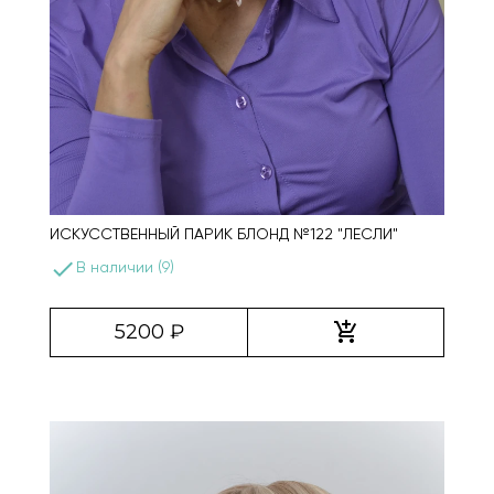
ИСКУССТВЕННЫЙ ПАРИК БЛОНД №122 "ЛЕСЛИ"
done
В наличии (9)
add_shopping_cart
5200 ₽