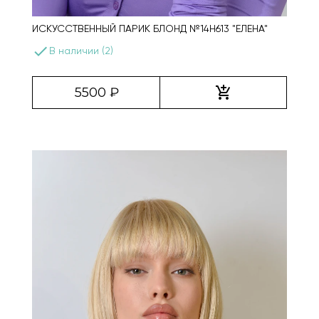
ИСКУССТВЕННЫЙ ПАРИК БЛОНД №14H613 "ЕЛЕНА"
done
В наличии (2)
add_shopping_cart
5500 ₽