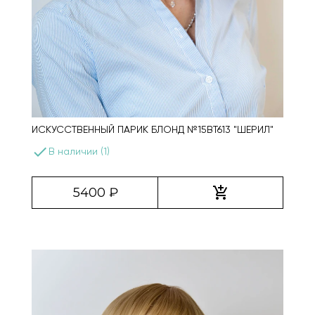
ИСКУССТВЕННЫЙ ПАРИК БЛОНД №15BT613 "ШЕРИЛ"
done
В наличии (1)
add_shopping_cart
5400 ₽