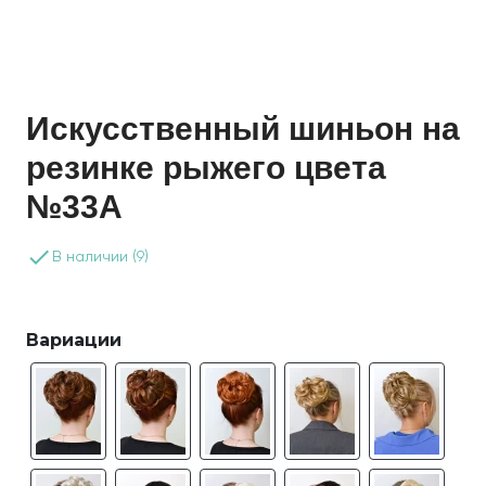
Искусственный шиньон на
резинке рыжего цвета
№33A
done
В наличии (9)
Вариации