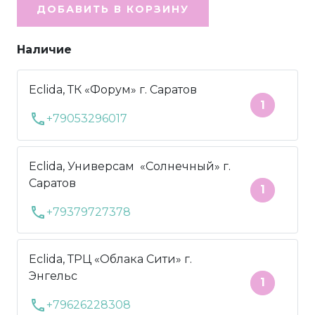
ДОБАВИТЬ В КОРЗИНУ
Наличие
Eclida, ТК «Форум» г. Саратов
1
call
+79053296017
Eclida, Универсам «Солнечный» г.
Саратов
1
call
+79379727378
Eclida, ТРЦ «Облака Сити» г.
Энгельс
1
call
+79626228308