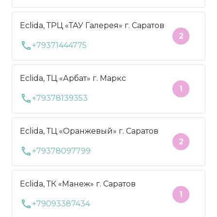
Eclida, ТРЦ «ТАУ Галерея» г. Саратов
2
call
+79371444775
Eclida, ТЦ «Арбат» г. Маркс
1
call
+79378139353
Eclida, ТЦ «Оранжевый» г. Саратов
2
call
+79378097799
Eclida, ТК «Манеж» г. Саратов
1
call
+79093387434